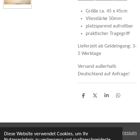
Größe ca. 45 x 45cm
Vliesstärke 50mm
platzsparend aufrollbar
praktischer Tragegriff
Lieferzeit ab Geldeingang: 3-
5 Werktage
Versand außerhalb
Deutschland auf Anfrage!
T
T
T
T
e
e
e
e
i
i
i
i
l
l
l
l
e
e
e
e
n
n
n
n
AGB's
|
Datenschutz
|
Impressum
Diese Website verwendet Cookies, um Ihr
Nutzererlebnis zu verbessern und maßgeschneiderte