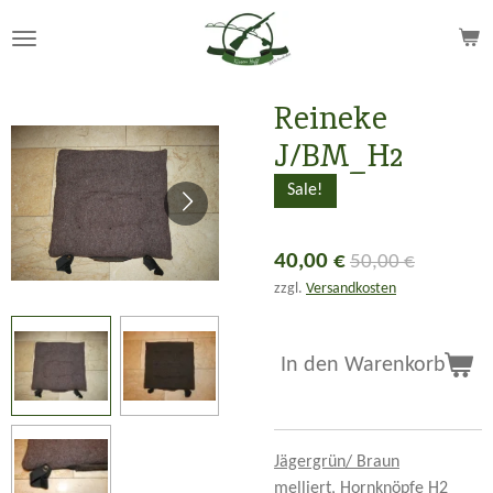
Zum
Hauptinhalt
springen
Reineke
J/BM_H2
Sale!
40,00 €
50,00 €
zzgl.
Versandkosten
In den Warenkorb
Jägergrün/ Braun
melliert, Hornknöpfe H2