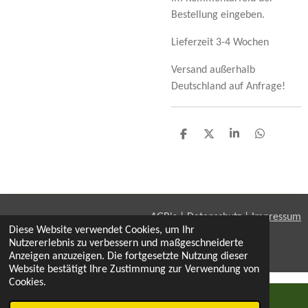
Bestellung eingeben.
Lieferzeit 3-4 Wochen
Versand außerhalb
Deutschland auf Anfrage!
T
T
T
T
e
e
e
e
i
i
i
i
l
l
l
l
e
e
e
e
n
n
n
n
AGB's
|
Datenschutz
|
Impressum
Diese Website verwendet Cookies, um Ihr
© 2021 - 2026 Kissen-Hoff
Nutzererlebnis zu verbessern und maßgeschneiderte
Mit Unterstützung von
Webador
Anzeigen anzuzeigen. Die fortgesetzte Nutzung dieser
Website bestätigt Ihre Zustimmung zur Verwendung von
Cookies.